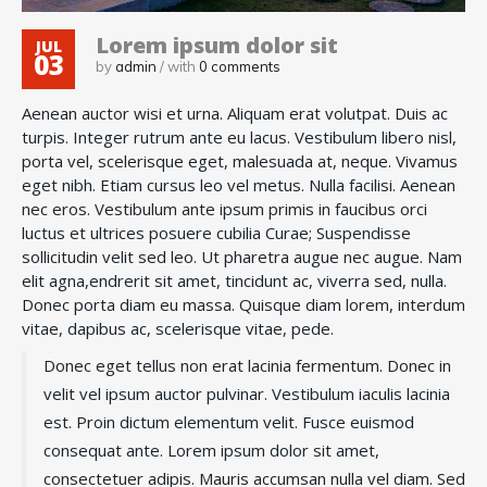
Lorem ipsum dolor sit
Kitchen
JUL
03
by
admin
/ with
0 comments
Kitchen
Aenean auctor wisi et urna. Aliquam erat volutpat. Duis ac
turpis. Integer rutrum ante eu lacus. Vestibulum libero nisl,
porta vel, scelerisque eget, malesuada at, neque. Vivamus
Living Room
eget nibh. Etiam cursus leo vel metus. Nulla facilisi. Aenean
nec eros. Vestibulum ante ipsum primis in faucibus orci
luctus et ultrices posuere cubilia Curae; Suspendisse
Office
sollicitudin velit sed leo. Ut pharetra augue nec augue. Nam
elit agna,endrerit sit amet, tincidunt ac, viverra sed, nulla.
Other
Donec porta diam eu massa. Quisque diam lorem, interdum
vitae, dapibus ac, scelerisque vitae, pede.
Uncategorized
Donec eget tellus non erat lacinia fermentum. Donec in
velit vel ipsum auctor pulvinar. Vestibulum iaculis lacinia
est. Proin dictum elementum velit. Fusce euismod
consequat ante. Lorem ipsum dolor sit amet,
consectetuer adipis. Mauris accumsan nulla vel diam. Sed