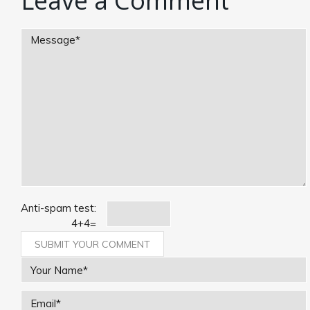
Leave a Comment
Anti-spam test:
4
+
4
=