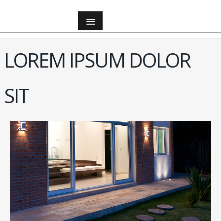
All
LOREM IPSUM DOLOR
All
SIT
Apartments
Apartments
Bathroom
Bedroom
Houses